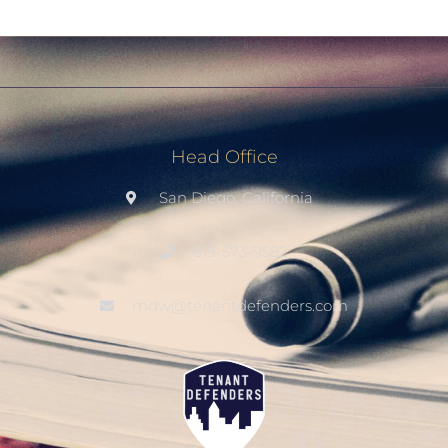
Head Office
San Diego, California
619-573-9582
mdw@tenantdefenders.com