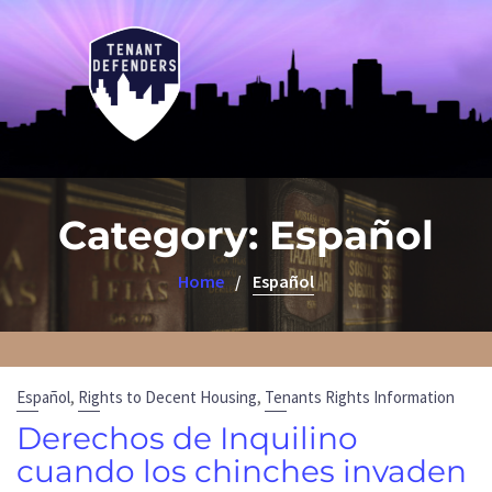
Category:
Español
Home
Español
,
,
Español
Rights to Decent Housing
Tenants Rights Information
Derechos de Inquilino
cuando los chinches invaden